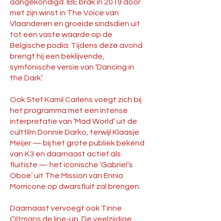
aangekondigd. IBE brak in 2019 door
met zijn winst in The Voice van
Vlaanderen en groeide sindsdien uit
tot een vaste waarde op de
Belgische podia. Tijdens deze avond
brengt hij een beklijvende,
symfonische versie van ‘Dancing in
the Dark’.
Ook Stef Kamil Carlens voegt zich bij
het programma met een intense
interpretatie van ‘Mad World’ uit de
cultfilm Donnie Darko, terwijl Klaasje
Meijer — bij het grote publiek bekend
van K3 en daarnaast actief als
fluitiste — het iconische ‘Gabriel’s
Oboe’ uit The Mission van Ennio
Morricone op dwarsfluit zal brengen.
Daarnaast vervoegt ook Tinne
Oltmans de line-up. De veelzijdige