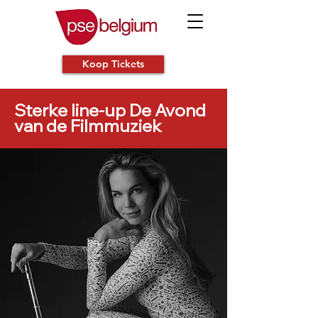
Koop Tickets
Sterke line-up De Avond
van de Filmmuziek