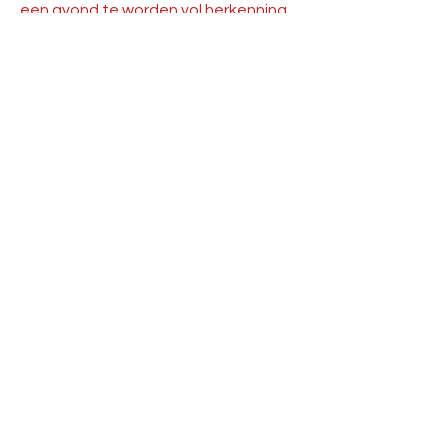
een avond te worden vol herkenning,
emotie en muzikale topkwaliteit —
een groots spektakel voor
liefhebbers van film en muziek.
Tickets en info via
www.deavondvandefilmmuziek.be
BLIJF UP TO
DATE