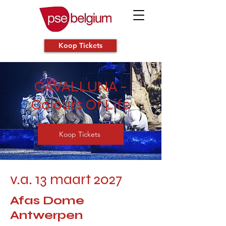
Koop Tickets
CAVALLUNA -
Colours Of Life
Koop Tickets
v.a. 13 maart 2027
Afas Dome
Antwerpen