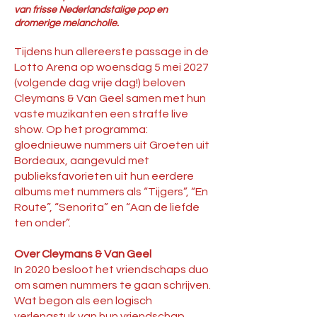
van frisse Nederlandstalige pop en
dromerige melancholie.
​Tijdens hun allereerste passage in de
Lotto Arena op woensdag 5 mei 2027
(volgende dag vrije dag!) beloven
Cleymans & Van Geel samen met hun
vaste muzikanten een straffe live
show. Op het programma:
gloednieuwe nummers uit Groeten uit
Bordeaux, aangevuld met
publieksfavorieten uit hun eerdere
albums met nummers als “Tijgers”, “En
Route”, “Senorita” en “Aan de liefde
ten onder”.
Over Cleymans & Van Geel
In 2020 besloot het vriendschaps duo
om samen nummers te gaan schrijven.
Wat begon als een logisch
verlengstuk van hun vriendschap,