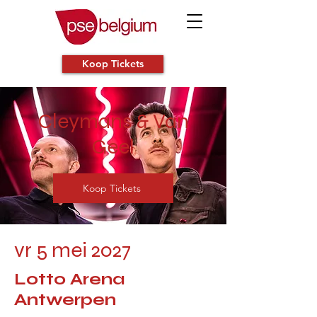
Koop Tickets
Cleymans & Van
Geel
Koop Tickets
vr 5 mei 2027
Lotto Arena
Antwerpen